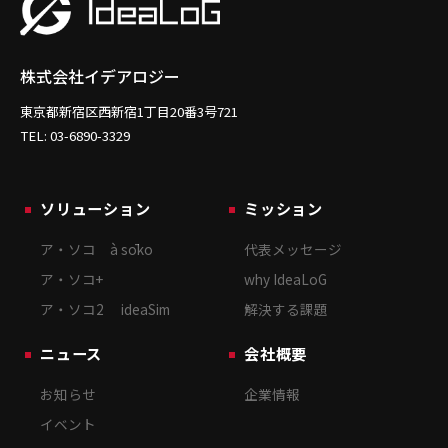
株式会社イデアロジー
東京都新宿区西新宿1丁目20番3号721
TEL: 03-6890-3329
ソリューション
ミッション
ア・ソコ à sōko
代表メッセージ
ア・ソコ+
why IdeaLoG
ア・ソコ2 ideaSim
解決する課題
ニュース
会社概要
お知らせ
企業情報
イベント